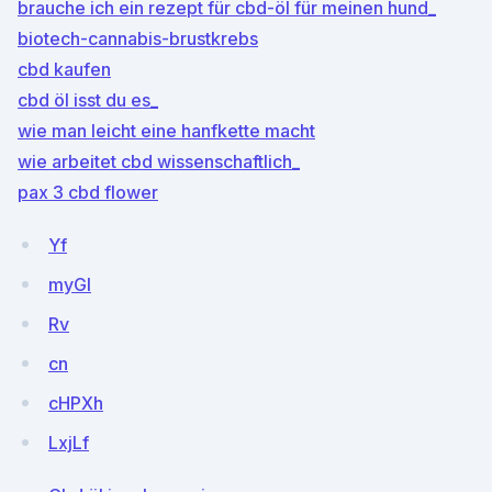
brauche ich ein rezept für cbd-öl für meinen hund_
biotech-cannabis-brustkrebs
cbd kaufen
cbd öl isst du es_
wie man leicht eine hanfkette macht
wie arbeitet cbd wissenschaftlich_
pax 3 cbd flower
Yf
myGI
Rv
cn
cHPXh
LxjLf