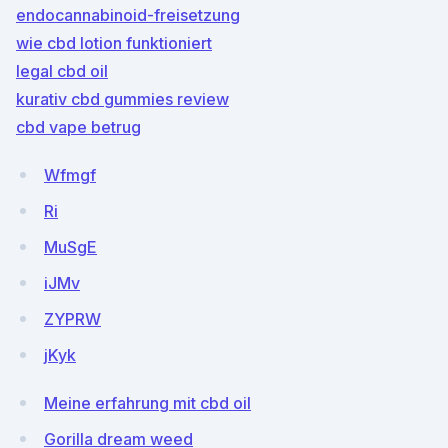
endocannabinoid-freisetzung
wie cbd lotion funktioniert
legal cbd oil
kurativ cbd gummies review
cbd vape betrug
Wfmgf
Ri
MuSgE
iJMv
ZYPRW
jKyk
Meine erfahrung mit cbd oil
Gorilla dream weed