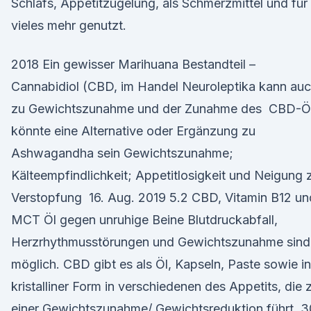
Schlafs, Appetitzügelung, als Schmerzmittel und für
vieles mehr genutzt.
2018 Ein gewisser Marihuana Bestandteil –
Cannabidiol (CBD, im Handel Neuroleptika kann au
zu Gewichtszunahme und der Zunahme des CBD-Ö
könnte eine Alternative oder Ergänzung zu
Ashwagandha sein Gewichtszunahme;
Kälteempfindlichkeit; Appetitlosigkeit und Neigung 
Verstopfung 16. Aug. 2019 5.2 CBD, Vitamin B12 un
MCT Öl gegen unruhige Beine Blutdruckabfall,
Herzrhythmusstörungen und Gewichtszunahme sind
möglich. CBD gibt es als Öl, Kapseln, Paste sowie in
kristalliner Form in verschiedenen des Appetits, die 
einer Gewichtszunahme/ Gewichtsreduktion führt. 3