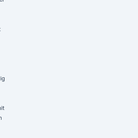
t
ig
it
n