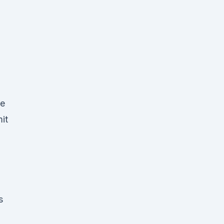
he
it
s