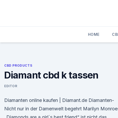
Skip
to
content
HOME
CB
CBD PRODUCTS
Diamant cbd k tassen
EDITOR
Diamanten online kaufen | Diamant.de Diamanten-
Nicht nur in der Damenwelt begehrt Marilyn Monroe
„Diamonds are a girl´s best friend“ ist nicht das